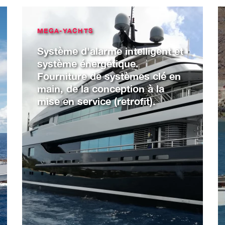
MEGA-YACHTS
Système d'alarme intelligent et
système énergétique.
Fourniture de systèmes clé en
main, de la conception à la
mise en service (retrofit).