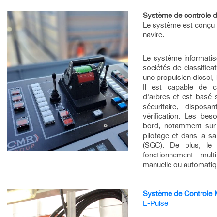
Système de contrôle d
Le système est conçu p
navire.
Le système informatis
sociétés de classifica
une propulsion diesel,
Il est capable de c
d'arbres et est basé s
sécuritaire, disposa
vérification. Les bes
bord, notamment sur 
pilotage et dans la 
(SGC). De plus, le
fonctionnement multi
manuelle ou automatiq
Système de Contrôle 
E-Pulse