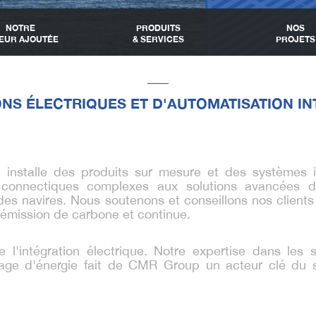
NOTRE
PRODUITS
NOS
EUR AJOUTÉE
& SERVICES
PROJETS
NS ÉLECTRIQUES ET D'AUTOMATISATION I
 installe des produits sur mesure et des systèmes i
connectiques complexes aux solutions avancées de 
 des navires. Nous soutenons et conseillons nos client
e émission de carbone et continue.
l'intégration électrique. Notre expertise dans les 
kage d'énergie fait de CMR Group un acteur clé du s