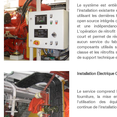
Le système est entiè
l'installation existant
utilisant les dernièr
open source intégrés 
et une indépendance 
L'opération de rétrofi
court et permet de ré
aucun service du fab
composants utilisés 
classe et les rétrofits
de support technique e
Installation Électrique
Le service comprend la
fourniture, la mise e
l'utilisation des éq
continue de l'installati