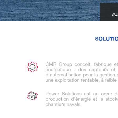
VAL
SOLUTIO
CMR Group conçoit, fabrique et
énergétique : des capteurs et 
d'automatisation pour la gestion
une exploitation rentable, à faibl
Power Solutions est au cœur de 
production d'énergie et le stoc
chantiers navals.