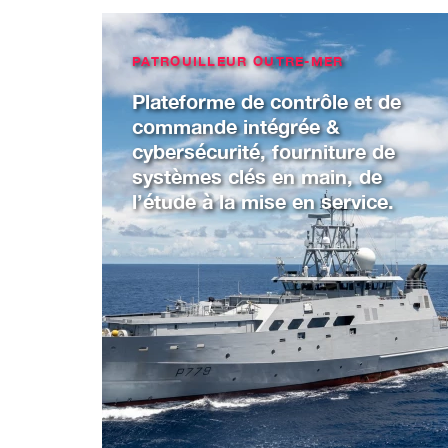
PATROUILLEUR OUTRE-MER
Plateforme de contrôle et de
commande intégrée &
cybersécurité, fourniture de
systèmes clés en main, de
l’étude à la mise en service.