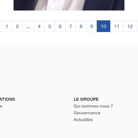
1
2
...
4
5
6
7
8
9
10
11
12
ATIONS
LE GROUPE
re
Qui sommes-nous ?
Gouvernance
Actualités