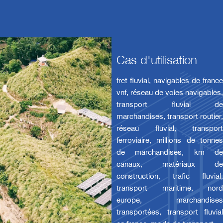
Cas d'utilisation
fret fluvial, navigables de france
vnf, réseau de voies navigables,
transport fluvial de
marchandises, transport routier,
réseau fluvial, transport
ferroviaire, millions de tonnes
de marchandises, km de
canaux, matériaux de
construction, trafic fluvial,
transport maritime, nord
europe, marchandises
transportées, transport fluvial