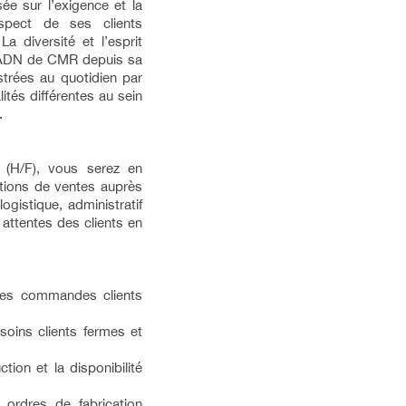
e sur l’exigence et la
respect de ses clients
 diversité et l’esprit
 l’ADN de CMR depuis sa
ustrées au quotidien par
ités différentes au sein
.
 (H/F), vous serez en
tions de ventes auprès
ogistique, administratif
 attentes des clients en
 des commandes clients
soins clients fermes et
tion et la disponibilité
s ordres de fabrication