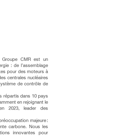
le Groupe CMR est un
nergie : de l’assemblage
xes pour des moteurs à
es centrales nucléaires
 système de contrôle de
s répartis dans 10 pays
amment en rejoignant le
en 2023, leader des
réoccupation majeure :
inte carbone. Nous les
ions innovantes pour