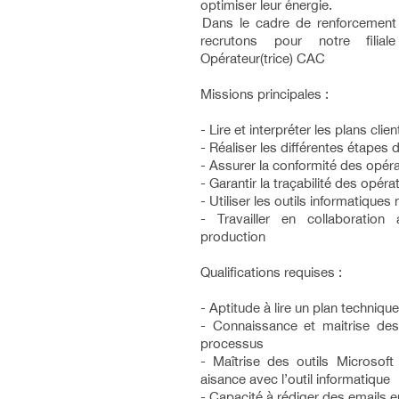
optimiser leur énergie.
Dans le cadre de renforcement
recrutons pour notre filia
Opérateur(trice) CAC
Missions principales :
- Lire et interpréter les plans clien
- Réaliser les différentes étape
- Assurer la conformité des opéra
- Garantir la traçabilité des opéra
- Utiliser les outils informatique
- Travailler en collaboratio
production
Qualifications requises :
- Aptitude à lire un plan technique
- Connaissance et maitrise des
processus
- Maîtrise des outils Microsoft
aisance avec l’outil informatique
- Capacité à rédiger des emails en