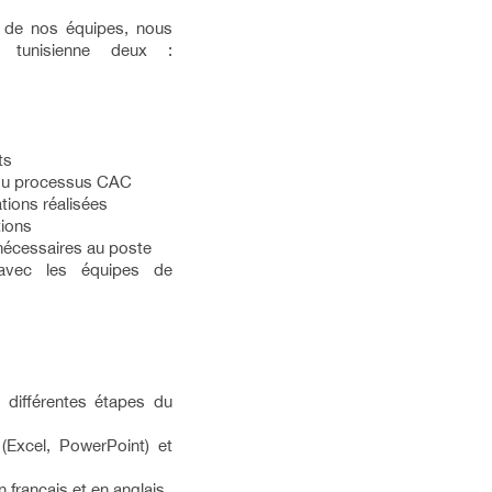
 de nos équipes, nous
le tunisienne deux :
ts
s du processus CAC
tions réalisées
tions
s nécessaires au poste
n avec les équipes de
 différentes étapes du
 (Excel, PowerPoint) et
 français et en anglais