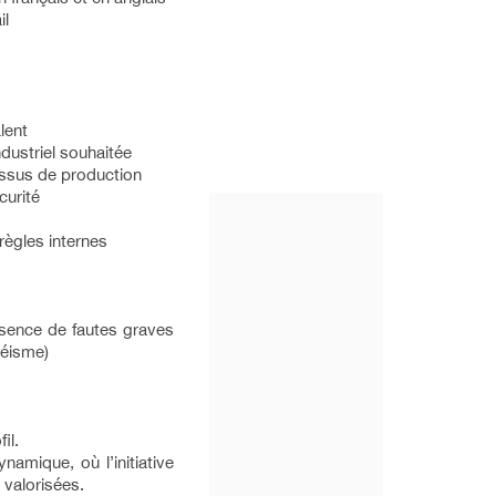
il
lent
ndustriel souhaitée
ssus de production
curité
règles internes
absence de fautes graves
téisme)
il.
namique, où l’initiative
t valorisées.