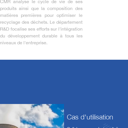
CMR analyse le cycle de vie de ses
produits ainsi que la composition des
matières premières pour optimiser le
recyclage des déchets. Le département
R&D focalise ses efforts sur l'intégration
du développement durable à tous les
niveaux de l'entreprise.
Cas d'utilisation