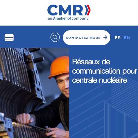
FR
EN
CONTACTEZ-NOUS
Réseaux de
communication pour
centrale nucléaire