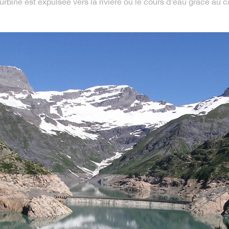
turbine est expulsée vers la rivière ou le cours d’eau grâce au c