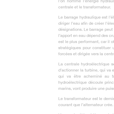
l'on nomme l'énergie hydrauli
centrale et le transformateur.
Le barrage hydraulique est l’
diriger l’eau afin de créer l’él
désignations. Le barrage peut êtr
l’apport en eau dépend des crues
est le plus performant, car il 
stratégiques pour constitue
forcées et dirigée vers la cent
La centrale hydroélectrique 
d’actionner la turbine, qui va 
qui va être acheminé au tr
hydroélectrique découle princ
marins, vont produire une puis
Le transformateur est le derni
courant que l’alternateur crée.