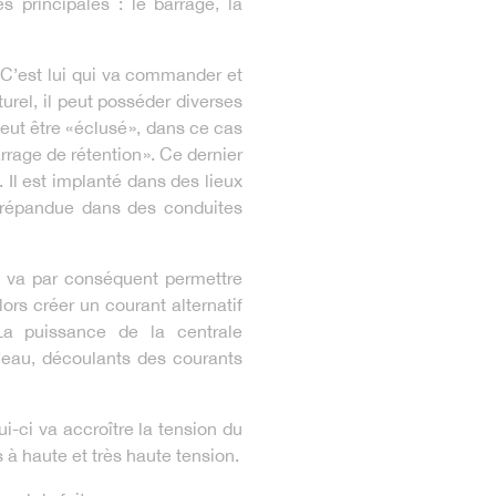
s principales : le barrage, la
 C’est lui qui va commander et
aturel, il peut posséder diverses
 peut être « éclusé », dans ce cas
arrage de rétention ». Ce dernier
. Il est implanté dans des lieux
 répandue dans des conduites
u va par conséquent permettre
lors créer un courant alternatif
La puissance de la centrale
l’eau, découlants des courants
i-ci va accroître la tension du
s à haute et très haute tension.