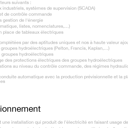
eurs suivants :
ux industriels, systèmes de supervision (SCADA)
e et de contrôle commande
a gestion de l'énergie
hématique, listes, nomenclatures,…)
en place de tableaux électriques
complétées par des aptitudes uniques et nos à haute valeur ajou
s groupes hydroélectriques (Pelton, Francis, Kaplan,…)
s groupes hydroélectriques
lage des protections électriques des groupes hydroélectriques
llations au niveau du contrôle commande, des régimes hydrauliq
conduite automatique avec la production prévisionnelle et la pl
ues
ctionnement
 une installation qui produit de l’électricité en faisant usage de