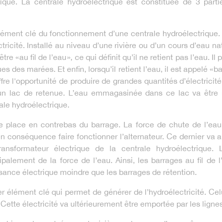
que. La centrale hydroélectrique est constituée de 3 partie
élément clé du fonctionnement d’une centrale hydroélectrique.
ectricité. Installé au niveau d’une rivière ou d’un cours d’eau n
e « au fil de l’eau », ce qui définit qu’il ne retient pas l’eau. Il
 des marées. Et enfin, lorsqu’il retient l’eau, il est appelé « b
offre l'opportunité de produire de grandes quantités d’électricité
r un lac de retenue. L’eau emmagasinée dans ce lac va être
rale hydroélectrique.
se place en contrebas du barrage. La force de chute de l’ea
en conséquence faire fonctionner l’alternateur. Ce dernier va a
ansformateur électrique de la centrale hydroélectrique. 
ipalement de la force de l’eau. Ainsi, les barrages au fil de 
sance électrique moindre que les barrages de rétention.
er élément clé qui permet de générer de l’hydroélectricité. Celu
 Cette électricité va ultérieurement être emportée par les ligne