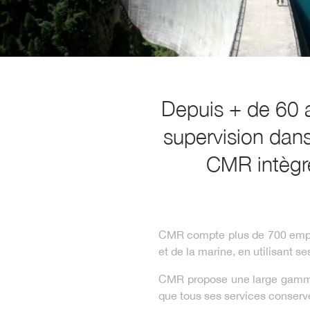
Depuis + de 60 
supervision dans 
CMR intègre
CMR compte plus de 700 employ
et de la marine, en utilisant se
CMR propose une large gamme d
que tous ses services conserve