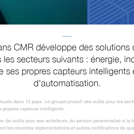
ans CMR développe des solutions d
les secteurs suivants : énergie, in
 ses propres capteurs intelligents
d'automatisation.
és dans 12 pays. Le groupe produit des outils pour les secteur
s propres capteurs intelligents.
e outils pour ses acheteurs, du service personnalisé à la fab
nt les récentes réglementations et autres certifications de qual