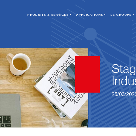
PRODUITS & SERVICES
APPLICATIONS
LE GROUPE
Stag
Indus
25/03/202