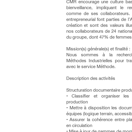
CMR encourage une culture basé
bienveillance, impliquant le 
comme de ses collaborateurs. La
entrepreneurial font parties de
création et sont des valeurs ill
nos collaborateurs de 24 national
du groupe, dont 47% de femmes
Mission(s) générale(s) et finalité :
Nous sommes à la recherche
Méthodes Industrielles pour trav
avec le service Méthode.
Description des activités
Structuration documentaire prod
• Classifier et organiser les
production
• Mettre à disposition les docu
équipes (logique terrain, accessibi
• Assurer la cohérence entre pla
en circulation
• Mise à jour de gammes de mon