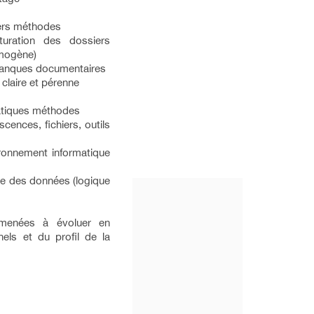
iers méthodes
turation des dossiers
omogène)
 manques documentaires
 claire et pérenne
matiques méthodes
scences, fichiers, outils
vironnement informatique
age des données (logique
amenées à évoluer en
els et du profil de la