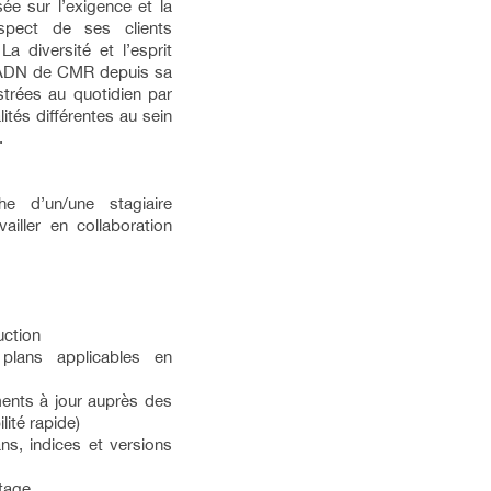
e sur l’exigence et la
respect de ses clients
 diversité et l’esprit
 l’ADN de CMR depuis sa
ustrées au quotidien par
ités différentes au sein
.
 d’un/une stagiaire
ailler en collaboration
uction
 plans applicables en
ments à jour auprès des
lité rapide)
ns, indices et versions
tage