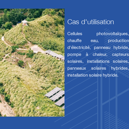
Cas d'utilisation
Cellules photovoltaïques,
chauffe eau, production
d'électricité, panneau hybride,
pompe à chaleur, capteurs
solaires, installations solaires,
panneaux solaires hybrides,
installation solaire hybride.