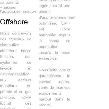
carburants
ingénieurs et une
» hausser
l’autoconsommation
chaîne
d’approvisionnement
Offshore
optimisée. CMR
est votre
Nous concevons
partenaire depuis
des tableaux de
la phase de
distribution
conception
électrique basse
jusqu'à la mise
tension, des
en service.
systèmes de
levage et
Nous installons et
d'automatisation
garantissons le
aux acteurs
service après-
mondiaux du
vente de tous vos
pétrole et du gaz
équipements
offshore. CMR
partout dans le
fournit des
monde.