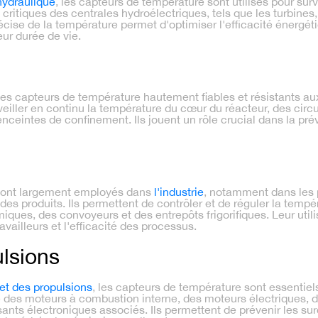
hydraulique
, les capteurs de température sont utilisés pour surve
itiques des centrales hydroélectriques, tels que les turbines, 
cise de la température permet d'optimiser l'efficacité énergétiq
ur durée de vie.
des capteurs de température hautement fiables et résistants au
veiller en continu la température du cœur du réacteur, des circ
nceintes de confinement. Ils jouent un rôle crucial dans la prév
sont largement employés dans
l'industrie
, notamment dans les 
es produits. Ils permettent de contrôler et de réguler la tempé
ques, des convoyeurs et des entrepôts frigorifiques. Leur utilis
ravailleurs et l'efficacité des processus.
lsions
et des propulsions
, les capteurs de température sont essentiel
té des moteurs à combustion interne, des moteurs électriques,
nts électroniques associés. Ils permettent de prévenir les sur