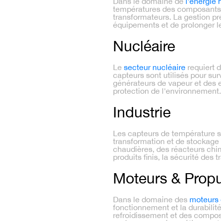
Dans le domaine de
l'énergie 
températures des composants cr
transformateurs. La gestion pré
équipements et de prolonger le
Nucléaire
Le
secteur nucléaire
requiert 
capteurs sont utilisés pour sur
générateurs de vapeur et des e
protection de l'environnement.
Industrie
Les capteurs de température 
transformation et de stockage d
chaudières, des réacteurs chimi
produits finis, la sécurité des t
Moteurs & Propu
Dans le domaine des
moteurs 
fonctionnement et la durabili
refroidissement et des composa