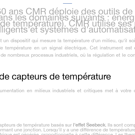
0 ans CMR déploie des outils de 
ns les domaines suivants : énergi
de température). CMR utilise ses
elligents et systèmes d'automatisat
un dispositif qui mesure la température d'un milieu, qu'il soi
de température en un signal électrique. Cet instrument est 
 de nombreux processus industriels, où la régulation et le con
 de capteurs de température
umentation en milieux industriels et critiques met à votre 
apteurs de température basés sur
l'effet Seebeck
. Ils sont co
mant une jonction. Lorsqu'il y a une différence de température 
trique est générée, proportionnelle à cette différence. Les th