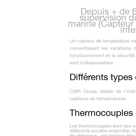
Depuis + de 6
supervision da
marine (Capteur 
int
Un capteur de température est 
convertissant les variations 
fonctionnement et la sécurité
sont indispensables.
Différents types
CMR Group, leader de l'instr
capteurs de températures.
Thermocouples
Les thermocouples sont des c
différents soudés ensemble, for
de référence, une tension élec