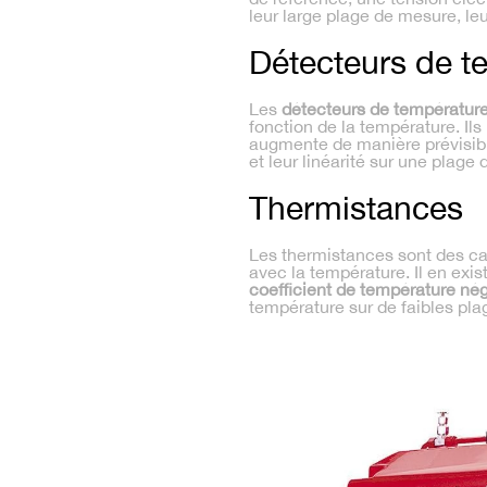
leur large plage de mesure, leu
Détecteurs de t
Les
détecteurs de température
fonction de la température. Ils
augmente de manière prévisible
et leur linéarité sur une plage
Thermistances
Les thermistances sont des ca
avec la température. Il en exi
coefficient de température nég
température sur de faibles pla