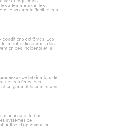
iller et réguler les
les alternateurs et les
ue, d'assurer la fiabilité des
x conditions extrêmes. Les
uits de refroidissement, des
ention des incidents et la
processus de fabrication, de
rature des fours, des
ation garantit la qualité des
s pour assurer le bon
 des systèmes de
chauffes, d'optimiser les