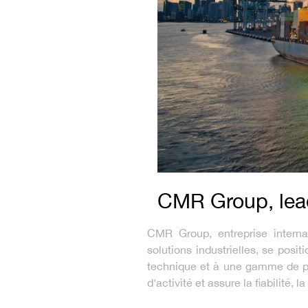
CMR Group, lead
CMR Group, entreprise internat
solutions industrielles, se po
technique et à une gamme de pr
d'activité et assure la fiabilité