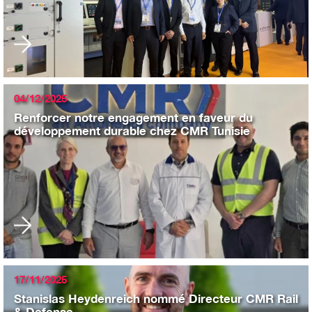
04/12/2025
Renforcer notre engagement en faveur du
développement durable chez CMR Tunisie
17/11/2025
Stanislas Heydenreich nommé Directeur CMR Rail
& Defense