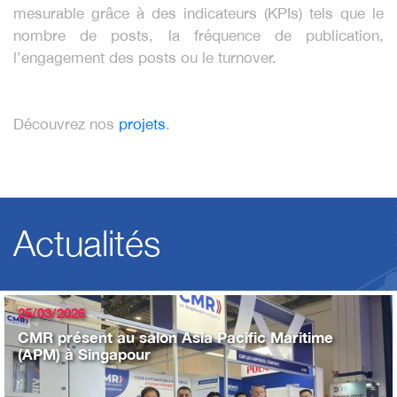
mesurable grâce à des indicateurs (KPIs) tels que le
nombre de posts, la fréquence de publication,
l’engagement des posts ou le turnover.
Découvrez nos
projets
.
Actualités
25/03/2026
CMR présent au salon Asia Pacific Maritime
(APM) à Singapour