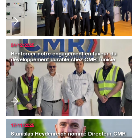
04/12/2025
Renforcer notre engagement en faveur du
développement durable chez CMR Tunisie
17/11/2025
Stanislas Heydenreich nommé Directeur CMR