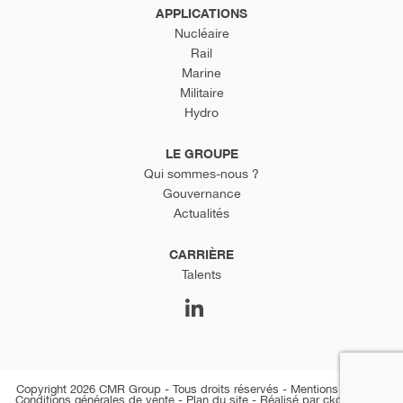
APPLICATIONS
Nucléaire
Rail
Marine
Militaire
Hydro
LE GROUPE
Qui sommes-nous ?
Gouvernance
Actualités
CARRIÈRE
Talents
Copyright 2026 CMR Group - Tous droits réservés -
Mentions légales
-
Conditions générales de vente
-
Plan du site
-
Réalisé par ckc-net.com