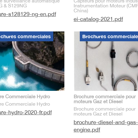
e surveillance automatique
Capteurs pour moteurs indust
G & S129NG
Instrumentation Moteur (CM
China)
ure-s128129-ng-en.pdf
ei-catalog-2021.pdf
ochures commerciales
Brochures commercial
re Commerciale Hydro
Brochure commerciale pour
moteurs Gaz et Diesel
re Commerciale Hydro
Brochure commerciale pour
re-hydro-2020-fr.pdf
moteurs Gaz et Diesel
brochure-diesel-and-gas-
engine.pdf