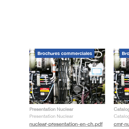
Brochures commerciales
Br
Presentation Nuclear
Catalo
Presentation Nuclear
Catalo
nuclear-presentation-en-ch.pdf
cmr-nu