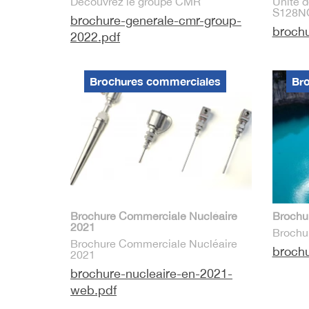
Découvrez le groupe CMR
Unité d
S128N
brochure-generale-cmr-group-
broch
2022.pdf
Brochures commerciales
Br
Brochure Commerciale Nucléaire
Brochu
2021
Brochu
Brochure Commerciale Nucléaire
brochu
2021
brochure-nucleaire-en-2021-
web.pdf