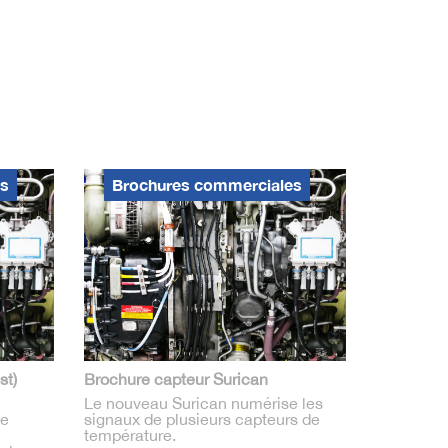
es
Brochures commerciales
st)
Brochure capteur Surican
Le nouveau Surican numérise les
de
signaux de plusieurs capteurs de
température.