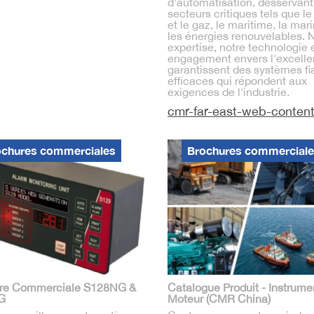
d'automatisation, desservant
secteurs critiques tels que le
et le gaz, le maritime, la mar
les énergies renouvelables. 
expertise, notre technologie 
engagement envers l'excell
garantissent des systèmes fi
efficaces qui répondent aux
exigences de l'industrie.
cmr-far-east-web-content
ochures commerciales
Brochures commercial
re Commerciale S128NG &
Catalogue Produit - Instrume
G
Moteur (CMR China)