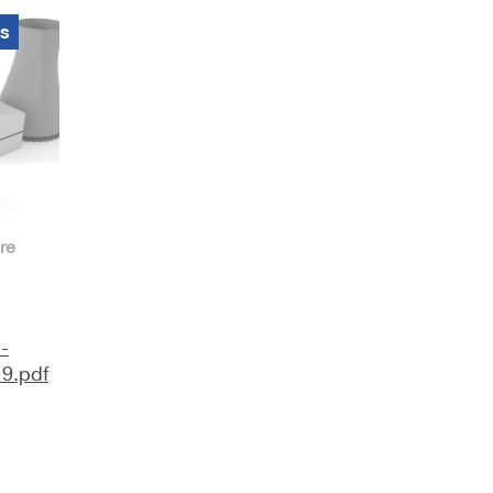
es
re
-
9.pdf