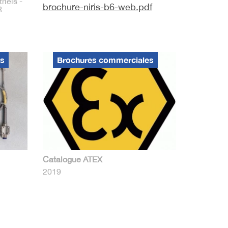
riels -
brochure-niris-b6-web.pdf
R
es
Brochures commerciales
Catalogue ATEX
2019