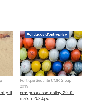
Politiques d’entreprise
p
Politique Sécurité CMR Group
2019
ct.pdf
cmr-group-hse-policy-2019-
march-2020.pdf