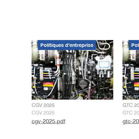
Politiques d’entreprise
Pol
CGV 2025
GTC 2
CGV 2025
GTC 2
cgv-2025.pdf
gtc-20