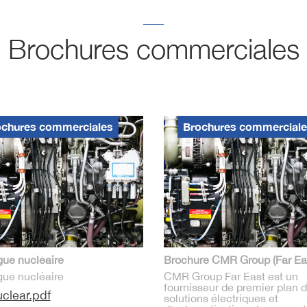
Brochures commerciales
ochures commerciales
Brochures commercial
gue nucléaire
Brochure CMR Group (Far Ea
gue nucléaire
CMR Group Far East est un
fournisseur de premier plan 
clear.pdf
solutions électriques et