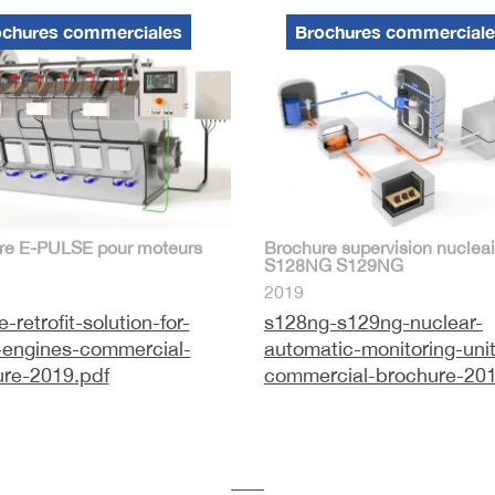
ochures commerciales
Brochures commercial
re E-PULSE pour moteurs
Brochure supervision nucléai
S128NG S129NG
2019
-retrofit-solution-for-
s128ng-s129ng-nuclear-
-engines-commercial-
automatic-monitoring-unit
ure-2019.pdf
commercial-brochure-201